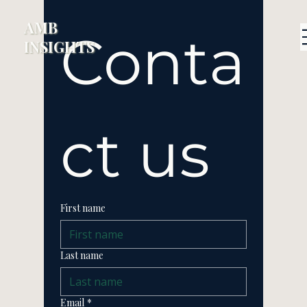
AMB
Conta
INSIGHTS
ct us
First name
Last name
Email
*