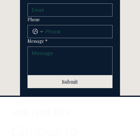
Phone
Message
*
Submit
AMB INSIGHTS
Curious to